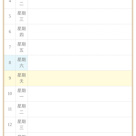
4
二
星期
5
三
星期
6
四
星期
7
五
星期
8
六
星期
9
天
星期
10
一
星期
11
二
星期
12
三