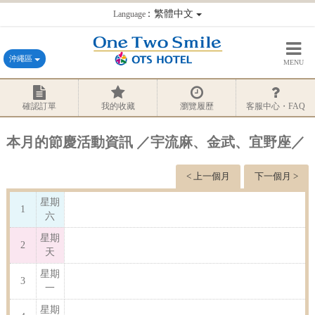
：繁體中文
Language
沖繩區
MENU
確認訂單
我的收藏
瀏覽履歷
客服中心・FAQ
本月的節慶活動資訊 ／宇流麻、金武、宜野座／
< 上一個月
下一個月 >
星期
1
六
星期
2
天
星期
3
一
星期