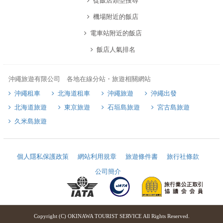
從飯店類型搜尋
機場附近的飯店
電車站附近的飯店
飯店人氣排名
沖繩旅遊有限公司 各地在線分站・旅遊相關網站
沖繩租車
北海道租車
沖繩旅遊
沖繩出發
北海道旅遊
東京旅遊
石垣島旅遊
宮古島旅遊
久米島旅遊
個人隱私保護政策
網站利用規章
旅遊條件書
旅行社條款
公司簡介
Copyright (C) OKINAWA TOURIST SERVICE All Rights Reserved.