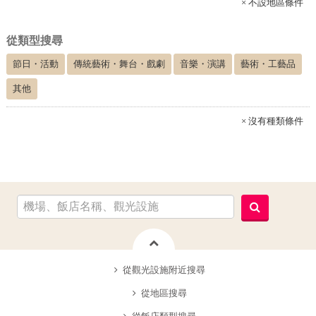
× 不設地區條件
從類型搜尋
節日・活動
傳統藝術・舞台・戲劇
音樂・演講
藝術・工藝品
其他
× 沒有種類條件
從觀光設施附近搜尋
從地區搜尋