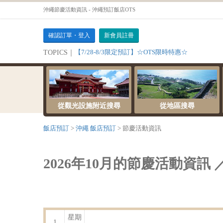
沖繩節慶活動資訊 - 沖繩預訂飯店OTS
確認訂單・登入
新會員註冊
【7/28-8/3限定預訂】☆OTS限時特惠☆
TOPICS｜
從觀光設施附近搜尋
從地區搜尋
飯店預訂
沖繩 飯店預訂
節慶活動資訊
2026年10月的節慶活動資訊 
星期
1