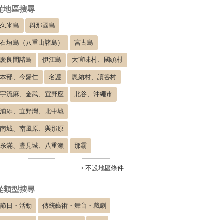
從地區搜尋
久米島
與那國島
石垣島（八重山諸島）
宮古島
慶良間諸島
伊江島
大宜味村、國頭村
本部、今歸仁
名護
恩納村、讀谷村
宇流麻、金武、宜野座
北谷、沖繩市
浦添、宜野灣、北中城
南城、南風原、與那原
糸滿、豐見城、八重瀨
那霸
× 不設地區條件
從類型搜尋
節日・活動
傳統藝術・舞台・戲劇