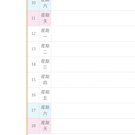
10
六
星期
11
天
星期
12
一
星期
13
二
星期
14
三
星期
15
四
星期
16
五
星期
17
六
星期
18
天