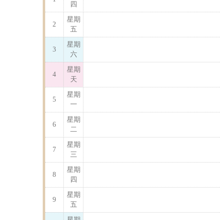
四
星期
2
五
星期
3
六
星期
4
天
星期
5
一
星期
6
二
星期
7
三
星期
8
四
星期
9
五
星期