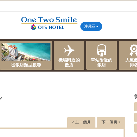
沖繩區
機場附近的
車站附近的
人氣
從飯店類型搜尋
飯店
飯店
排
／
< 上一個月
下一個月 >