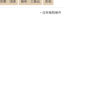
音樂・演講
藝術・工藝品
其他
× 沒有種類條件