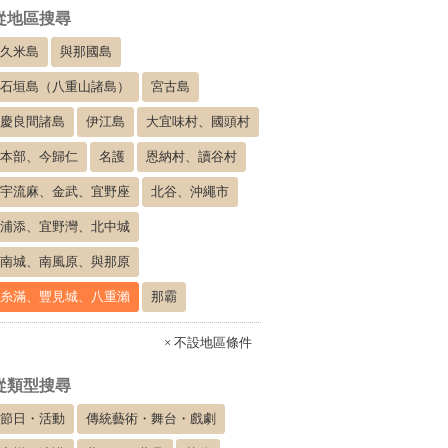
從地區搜尋
久米島
與那國島
石垣島（八重山諸島）
宮古島
慶良間諸島
伊江島
大宜味村、國頭村
本部、今歸仁
名護
恩納村、讀谷村
宇流麻、金武、宜野座
北谷、沖繩市
浦添、宜野灣、北中城
南城、南風原、與那原
糸滿、豐見城、八重瀨
那霸
× 不設地區條件
從類型搜尋
節日・活動
傳統藝術・舞台・戲劇