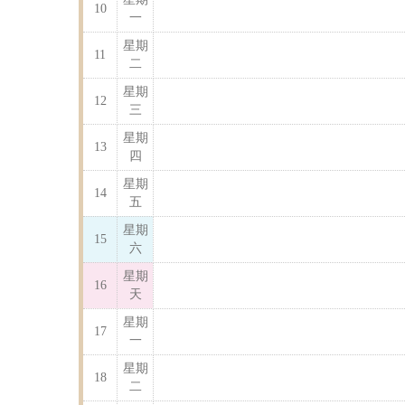
10
一
星期
11
二
星期
12
三
星期
13
四
星期
14
五
星期
15
六
星期
16
天
星期
17
一
星期
18
二