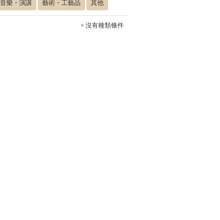
音樂・演講
藝術・工藝品
其他
× 沒有種類條件