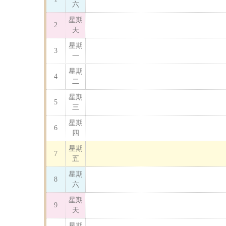
六
星期
2
天
星期
3
一
星期
4
二
星期
5
三
星期
6
四
星期
7
五
星期
8
六
星期
9
天
星期