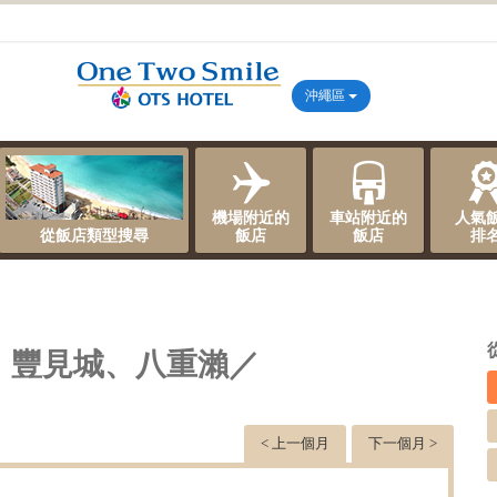
沖繩區
機場附近的
車站附近的
人氣
從飯店類型搜尋
飯店
飯店
排
、豐見城、八重瀨／
< 上一個月
下一個月 >