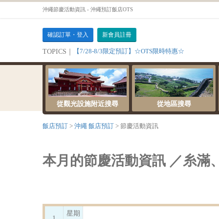
沖繩節慶活動資訊 - 沖繩預訂飯店OTS
確認訂單・登入
新會員註冊
【7/28-8/3限定預訂】☆OTS限時特惠☆
TOPICS｜
從觀光設施附近搜尋
從地區搜尋
飯店預訂
沖繩 飯店預訂
節慶活動資訊
本月的節慶活動資訊 ／糸滿
星期
1