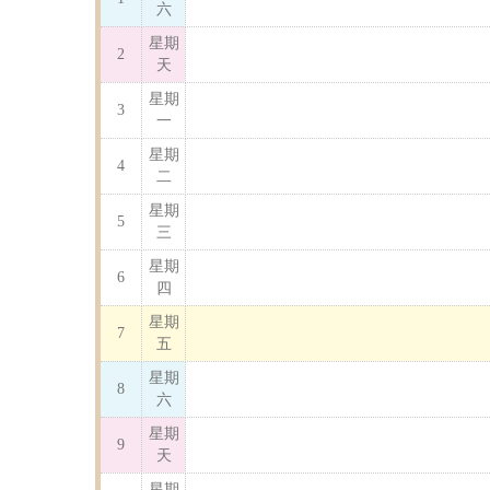
六
星期
2
天
星期
3
一
星期
4
二
星期
5
三
星期
6
四
星期
7
五
星期
8
六
星期
9
天
星期