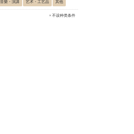
音樂・演講
艺术・工艺品
其他
× 不设种类条件