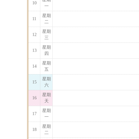
10
一
星期
11
二
星期
12
三
星期
13
四
星期
14
五
星期
15
六
星期
16
天
星期
17
一
星期
18
二