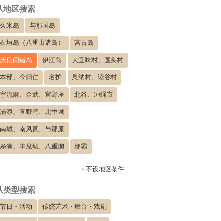
从地区搜索
久米岛
与那国岛
石垣岛（八重山诸岛）
宫古岛
庆良间诸岛
伊江岛
大宜味村、国头村
本部、今归仁
名护
恩纳村、读谷村
宇流麻、金武、宜野座
北谷、冲绳市
浦添、宜野湾、北中城
南城、南风原、与那原
糸满、丰见城、八重濑
那霸
× 不设地区条件
从类型搜索
节日・活动
传统艺术・舞台・戏剧