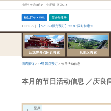
冲绳节庆活动信息 - 冲绳预订酒店OTS
确认订单・登录
新会员注册
【7/28-8/3限定预订】☆OTS限时特惠☆
TOPICS｜
从观光景点附近搜索
从地区搜索
酒店预订
冲绳 酒店预订
节日活动信息
本月的节日活动信息 ／庆良
星期
1