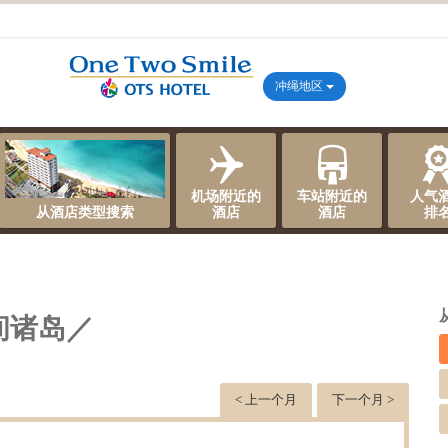
冲绳地区
机场附近的
车站附近的
人气
从酒店类型搜索
酒店
酒店
排
间诸岛／
< 上一个月
下一个月 >