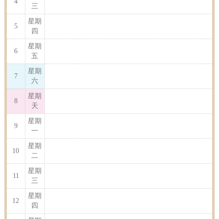
4
三
星期
5
四
星期
6
五
星期
7
六
星期
8
天
星期
9
一
星期
10
二
星期
11
三
星期
12
四