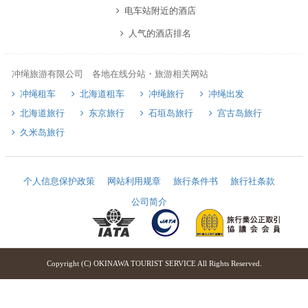
电车站附近的酒店
人气的酒店排名
冲绳旅游有限公司 各地在线分站・旅游相关网站
冲绳租车
北海道租车
冲绳旅行
冲绳出发
北海道旅行
东京旅行
石垣岛旅行
宫古岛旅行
久米岛旅行
个人信息保护政策
网站利用规章
旅行条件书
旅行社条款
公司简介
Copyright (C) OKINAWA TOURIST SERVICE All Rights Reserved.