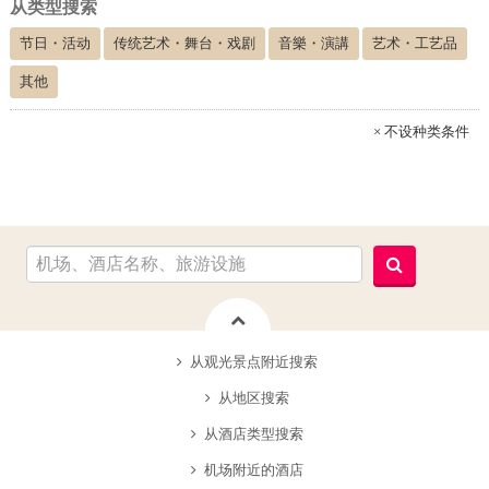
从类型搜索
节日・活动
传统艺术・舞台・戏剧
音樂・演講
艺术・工艺品
其他
× 不设种类条件
从观光景点附近搜索
从地区搜索
从酒店类型搜索
机场附近的酒店