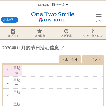
：简体中文
Language
冲绳地区
MENU
确认订单
我的收藏
浏览记录
客服中心・FAQ
2026年11月的节日活动信息 ／
< 上一个月
下一个月 >
星期
1
天
星期
2
一
星期
3
二
星期