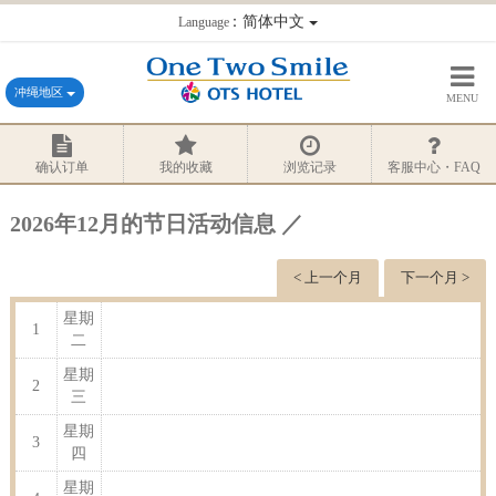
：简体中文
Language
冲绳地区
MENU
确认订单
我的收藏
浏览记录
客服中心・FAQ
2026年12月的节日活动信息 ／
< 上一个月
下一个月 >
星期
1
二
星期
2
三
星期
3
四
星期