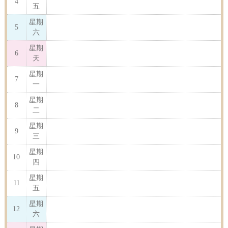
4
五
星期
5
六
星期
6
天
星期
7
一
星期
8
二
星期
9
三
星期
10
四
星期
11
五
星期
12
六