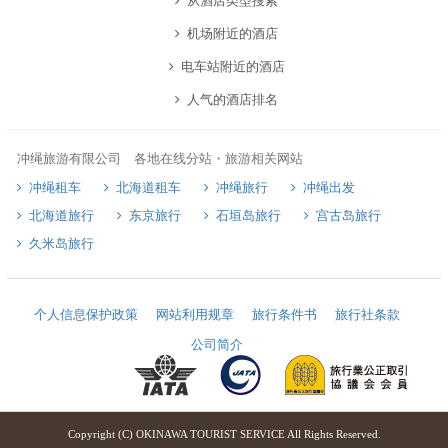
从酒店类型搜索
机场附近的酒店
电车站附近的酒店
人气的酒店排名
冲绳旅游有限公司 各地在线分站・旅游相关网站
冲绳租车
北海道租车
冲绳旅行
冲绳出发
北海道旅行
东京旅行
石垣岛旅行
宫古岛旅行
久米岛旅行
个人信息保护政策
网站利用规章
旅行条件书
旅行社条款
公司简介
Copyright (C) OKINAWA TOURIST SERVICE All Rights Reserved.