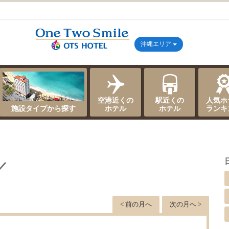
沖縄エリア
空港近くの
駅近くの
人気ホ
施設タイプから探す
ホテル
ホテル
ランキ
／
< 前の月へ
次の月へ >