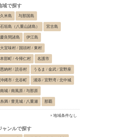
地域で探す
久米島
与那国島
石垣島（八重山諸島）
宮古島
慶良間諸島
伊江島
大宜味村 / 国頭村 / 東村
本部町 / 今帰仁村
名護市
恩納村 / 読谷村
うるま / 金武 / 宜野座
沖縄市 / 北谷町
浦添 / 宜野湾 / 北中城
南城 / 南風原 / 与那原
糸満 / 豊見城 / 八重瀬
那覇
× 地域条件なし
ジャンルで探す