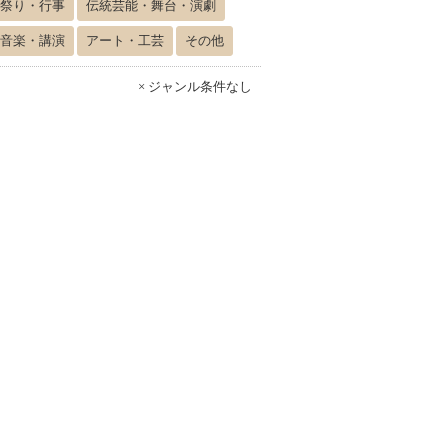
祭り・行事
伝統芸能・舞台・演劇
音楽・講演
アート・工芸
その他
× ジャンル条件なし