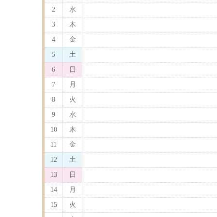
2
水
3
木
4
金
5
土
6
日
7
月
8
火
9
水
10
木
11
金
12
土
13
日
14
月
15
火