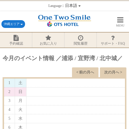
：日本語
Language
沖縄エリア
MENU
予約確認
お気に入り
閲覧履歴
サポート・FAQ
今月のイベント情報 ／浦添 / 宜野湾 / 北中城／
< 前の月へ
次の月へ >
1
土
2
日
3
月
4
火
5
水
6
木