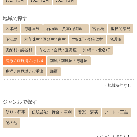
2027年1月
2027年2月
2027年3月
地域で探す
久米島
与那国島
石垣島（八重山諸島）
宮古島
慶良間諸島
伊江島
大宜味村 / 国頭村 / 東村
本部町 / 今帰仁村
名護市
恩納村 / 読谷村
うるま / 金武 / 宜野座
沖縄市 / 北谷町
浦添 / 宜野湾 / 北中城
南城 / 南風原 / 与那原
糸満 / 豊見城 / 八重瀬
那覇
× 地域条件なし
ジャンルで探す
祭り・行事
伝統芸能・舞台・演劇
音楽・講演
アート・工芸
その他
× ジャンル条件なし