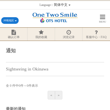
：简体中文
Language
冲绳地区
MENU
确认订单
我的收藏
浏览记录
客服中心・FAQ
通知
Sightseeing in Okinawa
全 0 件中
0
件～
0
件表示
«
»
最新的通知