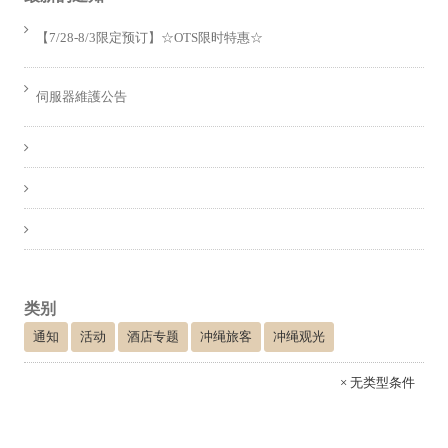
【7/28-8/3限定预订】☆OTS限时特惠☆
伺服器維護公告
类别
通知
活动
酒店专题
冲绳旅客
冲绳观光
× 无类型条件