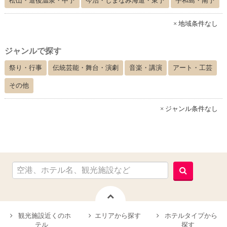
松山・道後温泉・中予
今治・しまなみ海道・東予
宇和島・南予
× 地域条件なし
ジャンルで探す
祭り・行事
伝統芸能・舞台・演劇
音楽・講演
アート・工芸
その他
× ジャンル条件なし
観光施設近くのホ
エリアから探す
ホテルタイプから
テル
探す