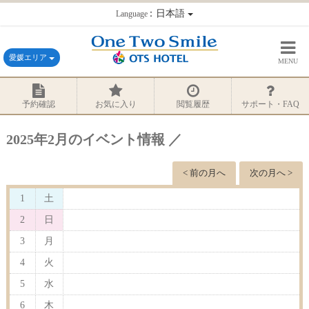
：日本語
Language
愛媛エリア
MENU
予約確認
お気に入り
閲覧履歴
サポート・FAQ
2025年2月のイベント情報 ／
< 前の月へ
次の月へ >
1
土
2
日
3
月
4
火
5
水
6
木