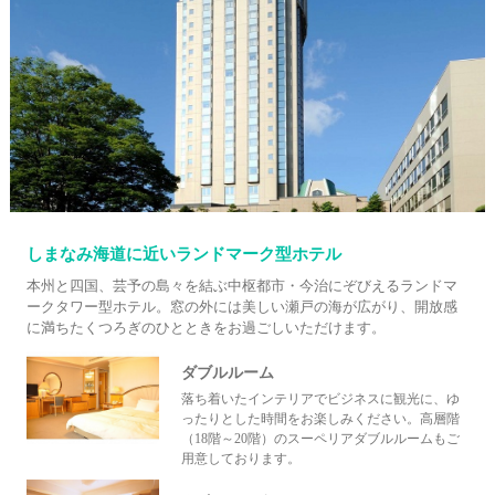
しまなみ海道に近いランドマーク型ホテル
本州と四国、芸予の島々を結ぶ中枢都市・今治にぞびえるランドマ
ークタワー型ホテル。窓の外には美しい瀬戸の海が広がり、開放感
に満ちたくつろぎのひとときをお過ごしいただけます。
ダブルルーム
落ち着いたインテリアでビジネスに観光に、ゆ
ったりとした時間をお楽しみください。高層階
（18階～20階）のスーペリアダブルルームもご
用意しております。