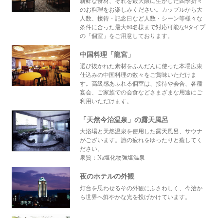
新鮮な食材、それを最大限に生かした四季折々
のお料理をお楽しみください。カップルから大
人数、接待・記念日など人数・シーン等様々な
条件に合った最大60名様まで対応可能な9タイプ
の「個室」をご用意しております。
中国料理「龍宮」
選び抜かれた素材をふんだんに使った本場広東
仕込みの中国料理の数々をご賞味いただけま
す。高級感あふれる個室は、接待や会合、各種
宴会、ご家族での会食などさまざまな用途にご
利用いただけます。
「天然今治温泉」の露天風呂
大浴場と天然温泉を使用した露天風呂、サウナ
がございます。旅の疲れをゆったりと癒してく
ださい。
泉質：Na塩化物強塩温泉
夜のホテルの外観
灯台を思わせるその外観にふさわしく、今治か
ら世界へ鮮やかな光を投げかけています。