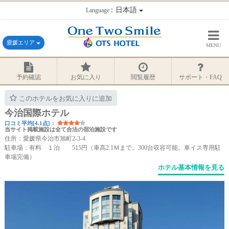
：日本語
Language
愛媛エリア
MENU
予約確認
お気に入り
閲覧履歴
サポート・FAQ
このホテルをお気に入りに追加
今治国際ホテル
口コミ平均[4.1点]：
当サイト掲載施設は全て合法の宿泊施設です
住所：愛媛県今治市旭町2-3-4
駐車場：有料 １泊 515円（車高2.1Ｍまで。300台収容可能。車イス専用駐
車場完備）
ホテル基本情報を見る