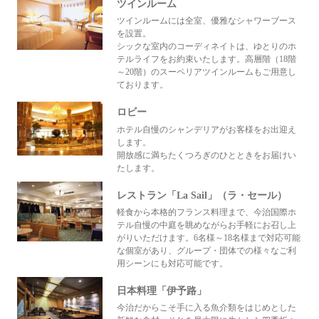
ツインルーム
ツインルームには全室、優雅なシャワーブース
を設置。
シックな室内のコーディネイトは、ゆとりのホ
テルライフをお約束いたします。高層階（18階
～20階）のスーペリアツインルームもご用意し
ております。
ロビー
ホテル自慢のシャンデリアがお客様をお出迎え
します。
開放感に満ちたくつろぎのひとときをお届けい
たします。
レストラン「La Sail」（ラ・セール）
軽食から本格的フランス料理まで、今治国際ホ
テル自慢の中庭を眺めながらお手軽にお召し上
がりいただけます。6名様～18名様まで対応可能
な個室があり、グループ・団体での様々なご利
用シーンにも対応可能です。
日本料理「伊予路」
今治だからこそ手に入る魚介類をはじめとした