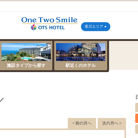
香川エリア
施設タイプから探す
駅近くのホテル
／
< 前の月へ
次の月へ >