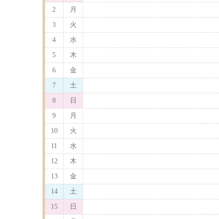
2
月
3
火
4
水
5
木
6
金
7
土
8
日
9
月
10
火
11
水
12
木
13
金
14
土
15
日