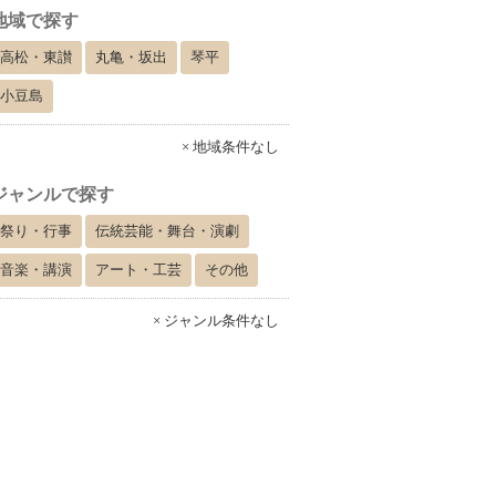
地域で探す
高松・東讃
丸亀・坂出
琴平
小豆島
× 地域条件なし
ジャンルで探す
祭り・行事
伝統芸能・舞台・演劇
音楽・講演
アート・工芸
その他
× ジャンル条件なし