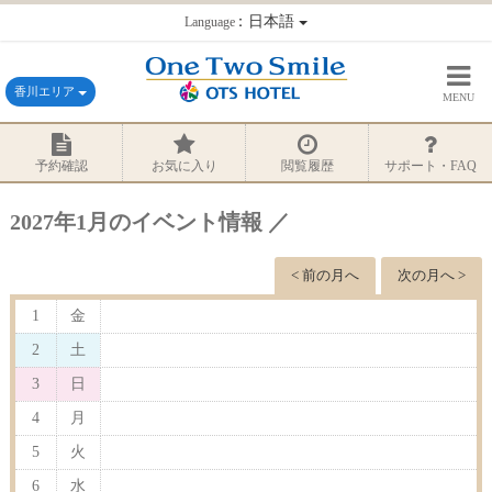
：日本語
Language
香川エリア
MENU
予約確認
お気に入り
閲覧履歴
サポート・FAQ
2027年1月のイベント情報 ／
< 前の月へ
次の月へ >
1
金
2
土
3
日
4
月
5
火
6
水