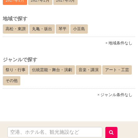
2027年1月
2027年2月
2027年3月
地域で探す
高松・東讃
丸亀・坂出
琴平
小豆島
× 地域条件なし
ジャンルで探す
祭り・行事
伝統芸能・舞台・演劇
音楽・講演
アート・工芸
その他
× ジャンル条件なし