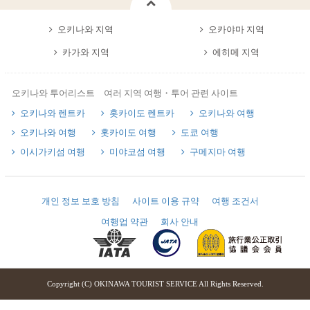
오키나와 지역
오카야마 지역
카가와 지역
에히메 지역
오키나와 투어리스트 여러 지역 여행・투어 관련 사이트
오키나와 렌트카
홋카이도 렌트카
오키나와 여행
오키나와 여행
홋카이도 여행
도쿄 여행
이시가키섬 여행
미야코섬 여행
구메지마 여행
개인 정보 보호 방침
사이트 이용 규약
여행 조건서
여행업 약관
회사 안내
Copyright (C) OKINAWA TOURIST SERVICE All Rights Reserved.