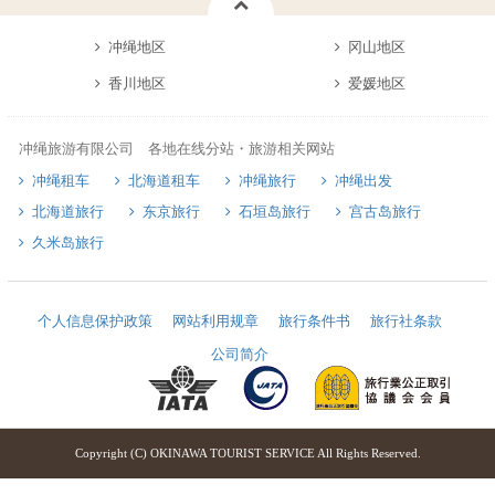
冲绳地区
冈山地区
香川地区
爱媛地区
冲绳旅游有限公司 各地在线分站・旅游相关网站
冲绳租车
北海道租车
冲绳旅行
冲绳出发
北海道旅行
东京旅行
石垣岛旅行
宫古岛旅行
久米岛旅行
个人信息保护政策
网站利用规章
旅行条件书
旅行社条款
公司简介
Copyright (C) OKINAWA TOURIST SERVICE All Rights Reserved.