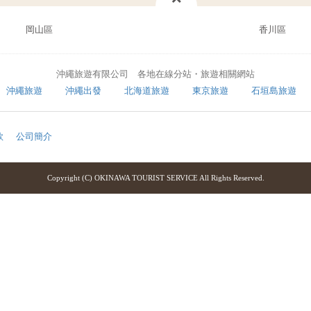
岡山區
香川區
沖繩旅遊有限公司 各地在線分站・旅遊相關網站
沖繩旅遊
沖繩出發
北海道旅遊
東京旅遊
石垣島旅遊
款
公司簡介
Copyright (C) OKINAWA TOURIST SERVICE All Rights Reserved.