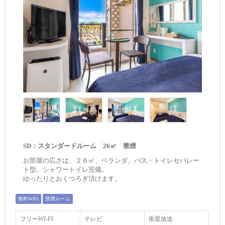
SD：スタンダードルーム 26㎡ 禁煙
お部屋の広さは、２６㎡、ベランダ、バス・トイレセパレー
ト型、シャワートイレ完備。
ゆったりとおくつろぎ頂けます。
無料WiFi
禁煙ルーム
フリーWI‐FI
テレビ
衛星放送