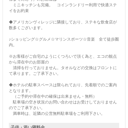
ミニキッチンも完備。 コインランドリー利用で快適ステ
イをお約束
◆アメリカンヴィレッジに隣接しており、ステキな飲食店が
数多くございます。
♪ショッピング☆グルメ☆マリンスポーツ☆音楽 全て徒歩圏
内。
※お客様がご自宅のようにくつろいで頂く為と、エコの観点
から滞在中のお部屋の
清掃を行っておりません。タオルなどの交換はフロントに
て承ります。ご了承下さい。
◆ホテルの駐車スペースは限られており、先着順でのご案内
となります。
（ご予約や滞在中の確保は出来ません・無料）
駐車場の空き状況のお問い合わせはお受けしておりません
のでご了承下さい。
満車時は、近隣の公営無料駐車場をご利用下さい。
子供・添い寝料金