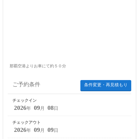
那覇空港よりお車にて約５０分
ご予約条件
条件変更・再見積もり
チェックイン
2026
09
08
年
月
日
チェックアウト
2026
09
09
年
月
日