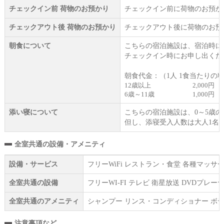
チェックイン前 荷物のお預かり
チェックイン前に荷物のお預か
チェックアウト後 荷物のお預かり
チェックアウト後に荷物のお預
朝食について
こちらの宿泊施設は、宿泊時に
チェックイン時にお申し出くだ
朝食代金：（1人 1食当たりの
12歳以上
2,000円
6歳～11歳
1,000円
添い寝について
こちらの宿泊施設は、0～5歳
但し、添寝受入人数は大人1名
全室共通の設備・アメニティ
設備・サービス
フリーWiFi レストラン・食堂 各種マッ
全室共通の設備
フリーWI‐FI テレビ 衛星放送 DVD
全室共通のアメニティ
シャンプー リンス・コンディショナー ボデ
注意事項など