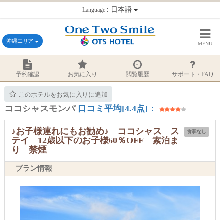
：日本語
Language
沖縄エリア
MENU
予約確認
お気に入り
閲覧履歴
サポート・FAQ
このホテルをお気に入りに追加
ココシャスモンパ
口コミ平均[4.4点]：
♪お子様連れにもお勧め♪ ココシャス ス
食事なし
テイ 12歳以下のお子様60％OFF 素泊ま
り 禁煙
プラン情報