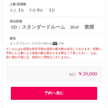
人数/部屋数
1
0
1
大人
名 子供
名
室
宿泊部屋
SD：スタンダードルーム 26㎡ 禁煙
寝具
セミダブルベッド(120×200cm)
×2台
※こちらはお部屋が対応可能な寝具の最大数を表示しております。実際に
予約した人数により寝具の数は変わります事をご了承ください。 なお、
添い寝お子様には、寝具のご用意はございません。
￥20,000
合計