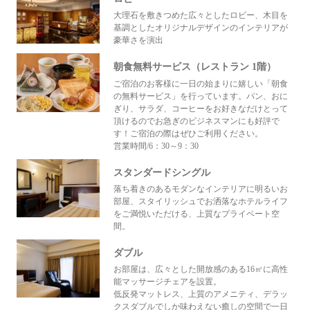
大理石を敷きつめた広々としたロビー、木目を
基調としたオリジナルデザインのインテリアが
豪華さを演出
朝食無料サービス（レストラン 1階）
ご宿泊のお客様に一日の始まりに嬉しい「朝食
の無料サービス」を行っています。パン、おに
ぎり、サラダ、コーヒーをお好きなだけとって
頂けるのでお急ぎのビジネスマンにも好評で
す！ご宿泊の際はぜひご利用ください。
営業時間/6：30～9：30
スタンダードシングル
落ち着きのあるモダンなインテリアに明るいお
部屋、スタイリッシュでお洒落なホテルライフ
をご満悦いただける、上質なプライベート空
間。
ダブル
お部屋は、広々とした開放感のある16㎡に高性
能マッサージチェアを設置。
低反発マットレス、上質のアメニティ、デラッ
クスダブルでしか味わえない癒しの空間で一日