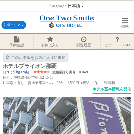
：日本語
Language
沖縄エリア
MENU
予約確認
お気に入り
閲覧履歴
サポート・FAQ
このホテルをお気に入りに追加
ホテルブライオン那覇
口コミ平均[3.9点]：
旅館業許可番号：H16-9
住所：沖縄県那覇市松山2-15-13
駐車場：有り 普通乗用車のみ 22台 1,500円（税込／泊） 到着順
ホテル基本情報を見る