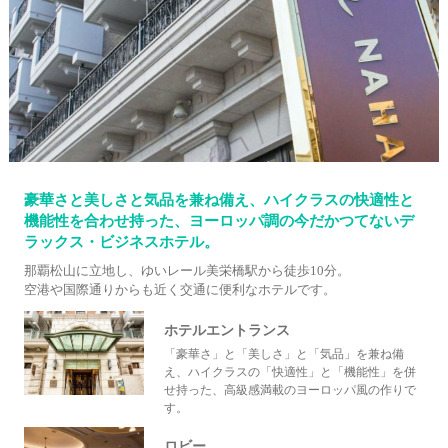
豪華さと美しさと気品を兼ね備え、ハイクラスの快適性と
機能性を合わせ持った、ヨーロッパ調の今だかつてないデ
ラックス・ビジネスホテル。
那覇松山に立地し、ゆいレール美栄橋駅から徒歩10分。
空港や国際通りからも近く交通に便利なホテルです。
ホテルエントランス
「豪華さ」と「美しさ」と「気品」を兼ね備
え、ハイクラスの「快適性」と「機能性」を併
せ持った、高級感満載のヨーロッパ風の作りで
す。
ロビー