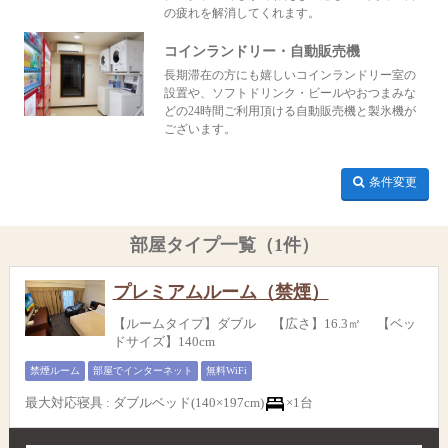
の疲れを解消してくれます。
コインランドリー・自動販売機
長期滞在の方にも嬉しいコインランドリー室の
設置や、ソフトドリンク・ビールやおつまみな
どの24時間ご利用頂ける自動販売機と製氷機が
ございます。
条件変更
部屋タイプ一覧（1件）
プレミアムルーム（禁煙）
【ルームタイプ】ダブル 【広さ】16.3㎡ 【ベッ
ドサイズ】140cm
禁煙ルーム
部屋でインターネット
無料WiFi
最大対応寝具
:
ダブルベッド(140×197cm)
×1台