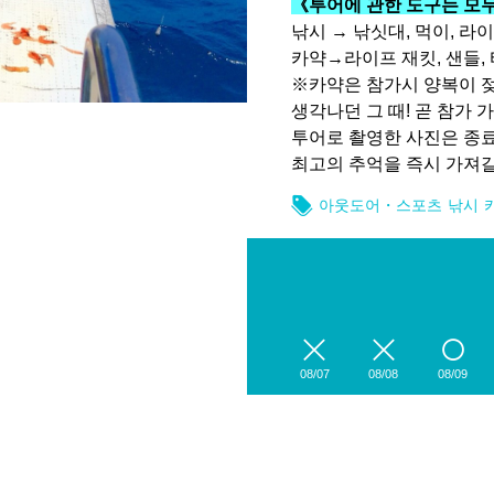
《투어에 관한 도구는 모두 
낚시 → 낚싯대, 먹이, 라이
카약→라이프 재킷, 샌들, 
※카약은 참가시 양복이 
생각나던 그 때! 곧 참가 
투어로 촬영한 사진은 종료
최고의 추억을 즉시 가져갈
아웃도어・스포츠
낚시
08/07
08/08
08/09