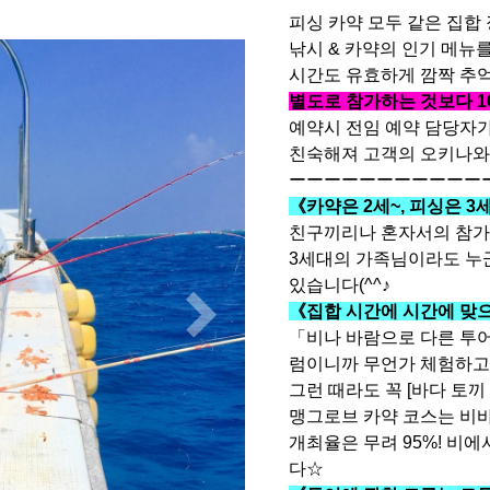
피싱 카약 모두 같은 집합
낚시 & 카약의 인기 메뉴를
시간도 유효하게 깜짝 추억을
별도로 참가하는 것보다 10
예약시 전임 예약 담당자가
친숙해져 고객의 오키나와
ーーーーーーーーーーー
《카약은 2세~, 피싱은 3세
친구끼리나 혼자서의 참가
3세대의 가족님이라도 누
있습니다(^^♪
《집합 시간에 시간에 맞으면
「비나 바람으로 다른 투어
럼이니까 무언가 체험하고
그런 때라도 꼭 [바다 토끼
맹그로브 카약 코스는 비
개최율은 무려 95%! 비
다☆