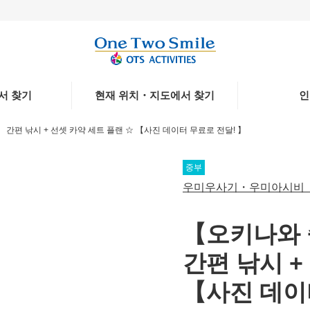
서 찾기
현재 위치・지도에서 찾기
인
간편 낚시 + 선셋 카약 세트 플랜 ☆ 【사진 데이터 무료로 전달! 】
중부
변섬
기고
우미우사기・우미아시비（Umi
【오키나와 
간편 낚시 +
【사진 데이