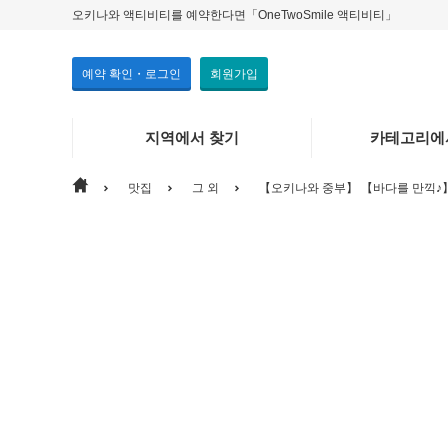
오키나와 액티비티를 예약한다면「OneTwoSmile 액티비티」
예약 확인・로그인
회원가입
지역에서 찾기
카테고리에
맛집
그 외
【오키나와 중부】 【바다를 만끽♪】 
지역에서 찾기
카테고리에서 찾기
본섬
체험
그 외 주
보고・즐
기타
마린
맛집