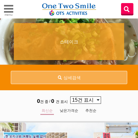
menu
스테이크
상세검색
0
0
/
건 중
건 표시
최신순
낮은가격순
추천순