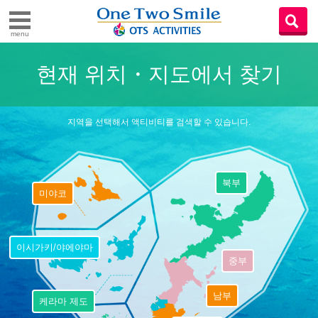
menu
현재 위치・지도에서 찾기
지역을 선택해서 액티비티를 검색할 수 있습니다.
북부
미야코
이시가키/야에야마
중부
남부
케라마 제도