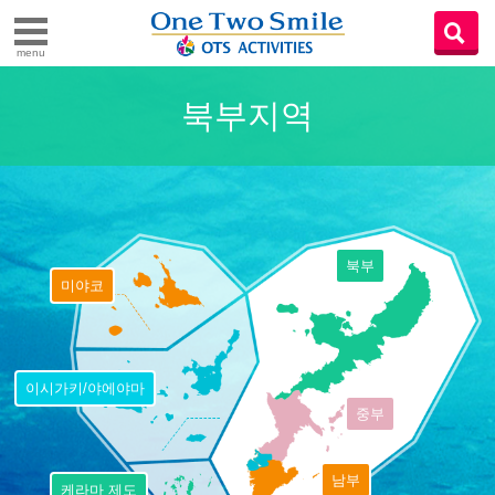
menu
북부지역
북부
미야코
이시가키/야에야마
중부
남부
케라마 제도