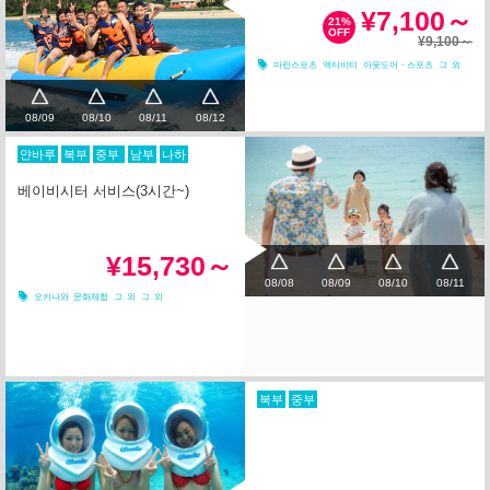
¥7,100～
21%
OFF
¥9,100～
마린스포츠
액티비티
아웃도어・스포츠
그 외
08/09
08/10
08/11
08/12
얀바루
북부
중부
남부
나하
베이비시터 서비스(3시간~)
¥15,730～
08/08
08/09
08/10
08/11
오키나와 문화체험
그 외
그 외
북부
중부