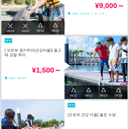
¥9,000～
관광지
테마파크
그 외
그 외
08/23
08/24
08/19
08/22
북부
[ 모토부 겡키무라(건강마을)] 돌고
래 관찰 투어
¥1,500～
관광지
테마파크
08/11
08/12
08/13
08/14
북부
[모토부 건강 마을] 돌핀 수영