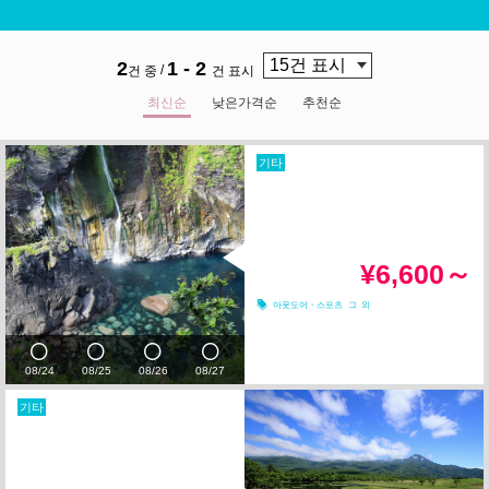
2
1 - 2
/
건 중
건 표시
최신순
낮은가격순
추천순
기타
¥6,600～
아웃도어・스포츠
그 외
08/24
08/25
08/26
08/27
기타