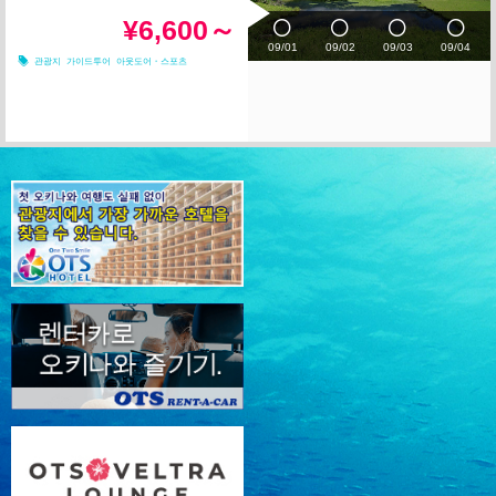
¥6,600～
09/01
09/02
09/03
09/04
관광지
가이드투어
아웃도어・스포츠