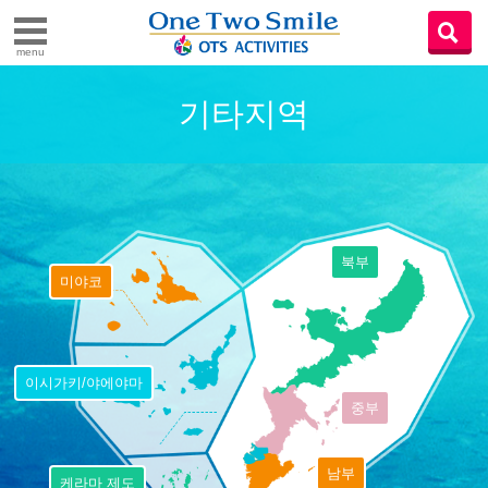
menu
기타지역
북부
미야코
이시가키/야에야마
중부
남부
케라마 제도