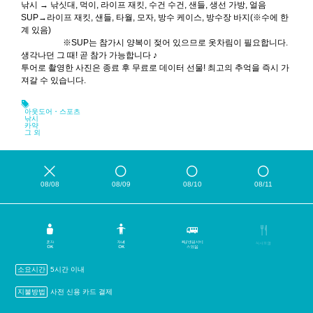
낚시 → 낚싯대, 먹이, 라이프 재킷, 수건 수건, 샌들, 생선 가방, 얼음
SUP→라이프 재킷, 샌들, 타월, 모자, 방수 케이스, 방수장 바지(※수에 한
계 있음)
※SUP는 참가시 양복이 젖어 있으므로 옷차림이 필요합니다.
생각나던 그 때! 곧 참가 가능합니다 ♪
투어로 촬영한 사진은 종료 후 무료로 데이터 선물! 최고의 추억을 즉시 가
져갈 수 있습니다.
아웃도어・스포츠
낚시
카약
그 외
08/08
08/09
08/10
08/11
소요시간
5시간 이내
지불방법
사전 신용 카드 결제