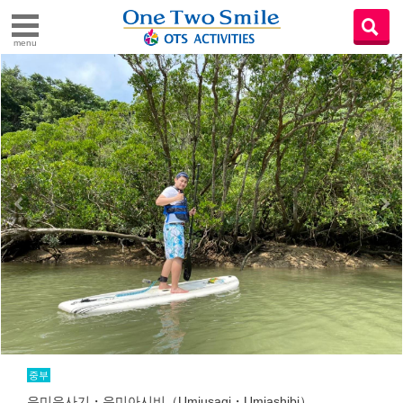
menu
중부
우미우사기・우미아시비（Umiusagi・Umiashibi）