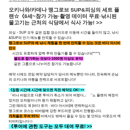
오키나와/카데나 맹그로브 SUP&피싱의 세트 플
랜☆《6세~참가 가능·촬영 데이터 무료·낚시된
물고기는 근처의 식당에서 식사 가능! >>
피싱・SUP 모두 같은 집합 장소이므로 이동에 시간을 들이지 않고, 낚시
&SUP의 인기 메뉴를 만끽할 수 있습니다.
맹그로브 SUP와 배 낚시 체험을 한 번에 만끽할 수 있는 것은 바다 아시비
만☆
시간도 유효하게 깜짝 추억 만들기를 할 수 있습니다(*^^*)
별도로 참가하는 것보다 1000엔 이상도 유익!
같은 그룹으로 나누어진 참가도 가능합니다!
예약 시에도 전임 예약 담당자가 당사의 메뉴뿐만 아니라, 친숙해져 손님
의 오키나와 여행을 전력으로 서포트합니다!
-------------------------------------------------- ----------------
《집합 시간에 시간에 맞으면 직전 예약도 OK! >>
「비나 바람으로 다른 투어가 취소가 되어 버렸다,」 「노 플랜의 예정이
었지만 모처럼이니까 뭔가 체험하고 싶다!」
그런 때라도 꼭 [바다 토끼 · 바다 아시비]에 연락하십시오.
맹그로브 코스는 비바람에 강한 부드러운 강에서 진행됩니다.
개최율은 무려 95%!
비에서도 밖에서 즐길 수 있는 몇 안되는 아웃도어 액
티비티입니다☆
《투어에 관한 도구는 모두 대여 무료! >>