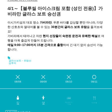
4/1～【블루씰 아이스크림 포함 (성인 전용)】가
비라만 글라스 보트 승선권
이시가키섬의 대표 명소
가비라만
. 푸른 바다를 감상할 뿐만 아니라, 다양
한 산호초와 열대어를 볼 수 있는
30분간의 글라스 보트 유람
을 즐겨보세
요!
가비라에서 태어나고 자란
현지 선장들이 숙련된 운전과 유쾌한 해설
로 여
행을 더욱 즐겁게 만들어 드립니다.
매일 9:00~17:00까지 15분 간격으로 출항
하여 긴 대기 없이 승선이 가능
합니다.
글라스보트・유람선
섬투어
08/08
08/09
08/10
08/11