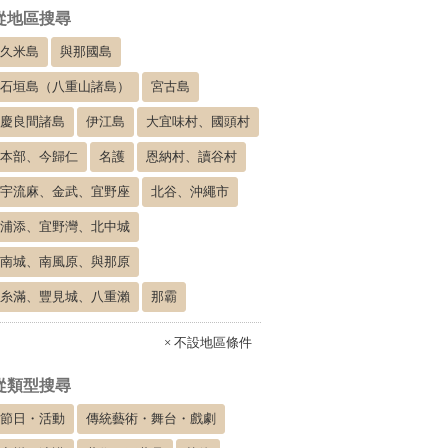
從地區搜尋
久米島
與那國島
石垣島（八重山諸島）
宮古島
慶良間諸島
伊江島
大宜味村、國頭村
本部、今歸仁
名護
恩納村、讀谷村
宇流麻、金武、宜野座
北谷、沖繩市
浦添、宜野灣、北中城
南城、南風原、與那原
糸滿、豐見城、八重瀨
那霸
× 不設地區條件
從類型搜尋
節日・活動
傳統藝術・舞台・戲劇