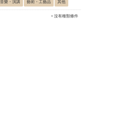
音樂・演講
藝術・工藝品
其他
× 沒有種類條件