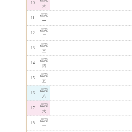
10
天
星期
11
一
星期
12
二
星期
13
三
星期
14
四
星期
15
五
星期
16
六
星期
17
天
星期
18
一