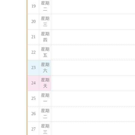
星期
19
二
星期
20
三
星期
21
四
星期
22
五
星期
23
六
星期
24
天
星期
25
一
星期
26
二
星期
27
三