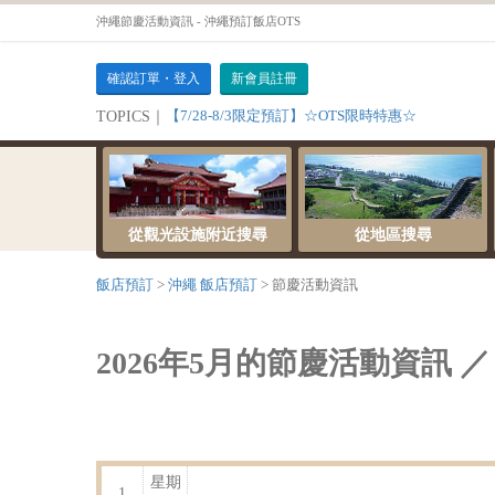
沖繩節慶活動資訊 - 沖繩預訂飯店OTS
確認訂單・登入
新會員註冊
【7/28-8/3限定預訂】☆OTS限時特惠☆
TOPICS｜
從觀光設施附近搜尋
從地區搜尋
飯店預訂
沖繩 飯店預訂
節慶活動資訊
2026年5月的節慶活動資訊 ／
星期
1