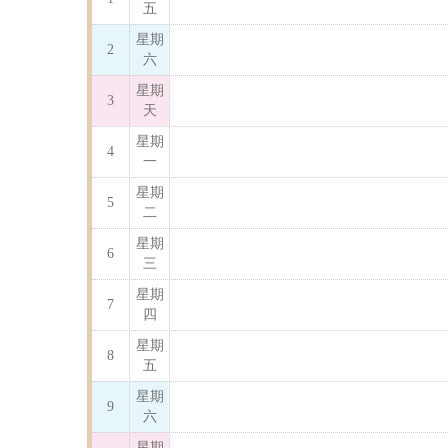
五
星期
2
六
星期
3
天
星期
4
一
星期
5
二
星期
6
三
星期
7
四
星期
8
五
星期
9
六
星期