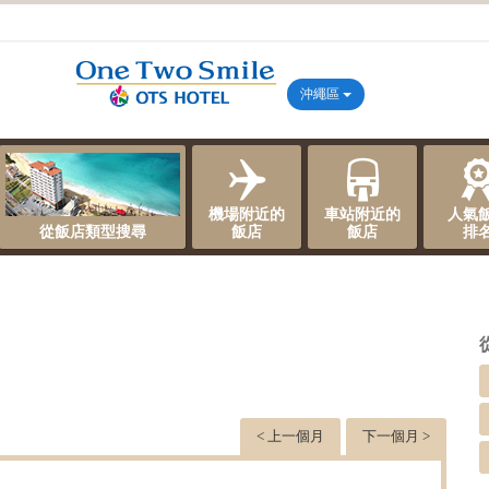
沖繩區
機場附近的
車站附近的
人氣
從飯店類型搜尋
飯店
飯店
排
< 上一個月
下一個月 >