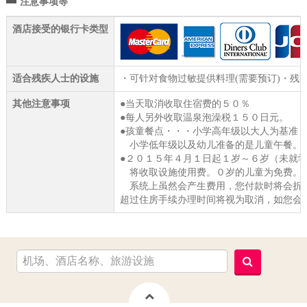
注意事项等
酒店接受的银行卡类型
适合残疾人士的设施
・可针对食物过敏提供料理(需要预订)・残
其他注意事项
●当天取消收取住宿费的５０％
●每人另外收取温泉泡澡税１５０日元。
●孩童餐点・・・小学高年级以大人为基准
小学低年级以及幼儿准备的是儿童午餐。
●２０１５年４月１日起１岁～６岁（未就
将收取设施使用费。０岁的儿童为免费。
系统上虽然会产生费用，您付款时将会折
超过住房手续办理时间将视为取消，如您会