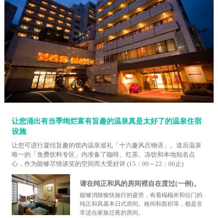
让您涌出有当季绚烂富有旨趣的温泉真是太好了的温泉住宿
设施
让您可进行凝结旨趣的馆内温泉巡礼「十六趣风吕物语」。道后温泉
唯一的「免费饮料专区」内准备了咖啡、红茶、冻饮和本地知名点
心，作为能够尽情谈笑的空间而大受好评 (15：00～22：00止)
请在纯正和风的房间裡自在度过(一例)。
能够消除愉快旅行的疲劳，有着榻榻米和拉门的
纯正和风基本日式房间。格间和面积等，都是非
常适合家族过夜的房间。