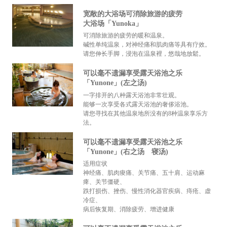
宽敞的大浴场可消除旅游的疲劳
大浴场「Yunoka」
可消除旅游的疲劳的暖和温泉。
碱性单纯温泉，对神经痛和肌肉痛等具有疗效。
请您伸长手脚，浸泡在温泉裡，悠哉地放鬆。
可以毫不遗漏享受露天浴池之乐
「Yunone」(左之汤)
一字排开的八种露天浴池非常壮观。
能够一次享受各式露天浴池的奢侈浴池。
请您寻找在其他温泉地所没有的8种温泉享乐方
法。
可以毫不遗漏享受露天浴池之乐
「Yunone」(右之汤 寝汤)
适用症状
神经痛、肌肉痠痛、关节痛、五十肩、运动麻
痺、关节僵硬、
跌打损伤、挫伤、慢性消化器官疾病、痔疮、虚
冷症、
病后恢复期、消除疲劳、增进健康