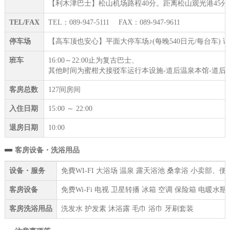
【利木津巴士】松山机场路程40分。距离松山观光港45
TEL/FAX
TEL：089-947-5111 FAX：089-947-9611
停车场
【高车顶也安心】平面大停车场♪(每晚540日元/每台车)
班车
16:00～22:00止为复古巴士、
其他时间为蜜柑犬接驳车运行本设施-道后温泉本馆-道后
客房总数
127间房间
入住日期
15:00 ～ 22:00
退房日期
10:00
客房设备・洗浴用品
设备・服务
免費WI-FI 大浴场 温泉 露天浴池 桑拿浴 小卖部、
客房设备
免费Wi-Fi 电视 卫星转播 冰箱 空调 保险箱 电暖
客房洗浴用品
洗发水 护发素 沐浴露 毛巾 浴巾 牙刷套装