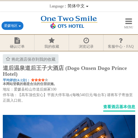
：简体中文
Language
爱媛地区
MENU
确认订单
我的收藏
浏览记录
客服中心・FAQ
将此酒店保存到我的收藏
道后温泉道后王子大酒店 (Dogo Onsen Dogo Prince
Hotel)
平均评价[4.1分]：
本网站登载的都是合法的住宿设施。
地址：爱媛县松山市道后姬冢100
停车场：【高车顶也安心】平面大停车场♪(每晚540日元/每台车) 请将车子寄放至
正面入口前。
查看酒店基本信息