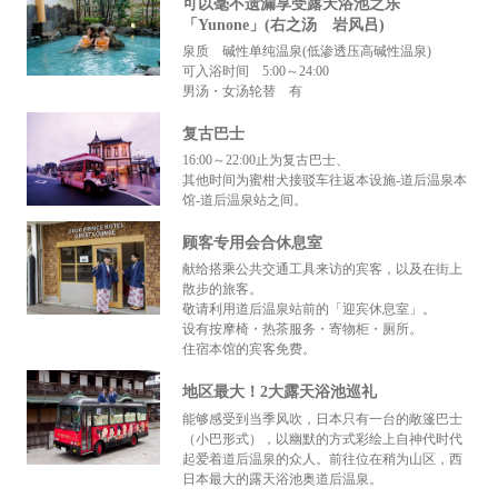
可以毫不遗漏享受露天浴池之乐
「Yunone」(右之汤 岩风吕)
泉质 碱性单纯温泉(低渗透压高碱性温泉)
可入浴时间 5:00～24:00
男汤・女汤轮替 有
复古巴士
16:00～22:00止为复古巴士、
其他时间为蜜柑犬接驳车往返本设施-道后温泉本
馆-道后温泉站之间。
顾客专用会合休息室
献给搭乘公共交通工具来访的宾客，以及在街上
散步的旅客。
敬请利用道后温泉站前的「迎宾休息室」。
设有按摩椅・热茶服务・寄物柜・厕所。
住宿本馆的宾客免费。
地区最大！2大露天浴池巡礼
能够感受到当季风吹，日本只有一台的敞篷巴士
（小巴形式），以幽默的方式彩绘上自神代时代
起爱着道后温泉的众人。前往位在稍为山区，西
日本最大的露天浴池奥道后温泉。