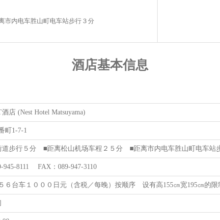
距离市内电车胜山町电车站步行３分
酒店基本信息
店 (Nest Hotel Matsuyama)
町1-7-1
街道步行５分 ■距离松山机场车程２５分 ■距离市内电车胜山町电车站
-945-8111 FAX：089-947-3110
５６台车１０００日元（含税／每晚）按顺序 设有高155㎝宽195㎝的限
间