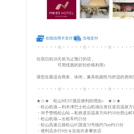
在线信用卡支付
当地支付
・・・・・☆・・・・・☆・・・・・☆・・・・・
住宿日的28天前为止预订的话，
可用优惠的折扣价格利用♪
请您在最适合商务、休闲，兼具机能性与舒适的房间
・・・・・☆・・・・・☆・・・・・☆・・・・・
★☆★ 松山NEST酒店便利的理由♪ ★☆★
・松山机场→利木津巴士松山机场出发往道后温泉方向
・JR予赞线松山站→私铁道后温泉方向约10分胜山町
・松山机场→出租车约25分
・松山高速公路松山IC国道33号线约7km约15分
・便利店步行0分＆近临许多餐饮店