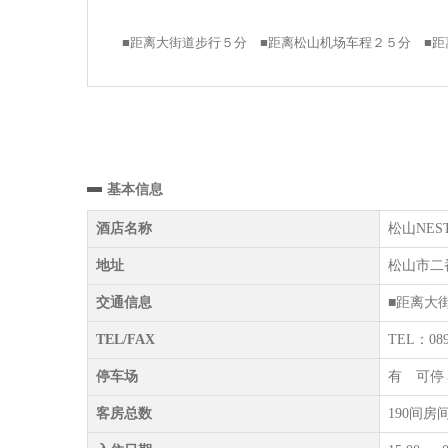
■距离大街道步行５分 ■距离松山机场车程２５分 ■
基本信息
酒店名称
松山NEST酒
地址
松山市二番
交通信息
■距离大
TEL/FAX
TEL：089
停车场
有 可停
客房总数
190间房