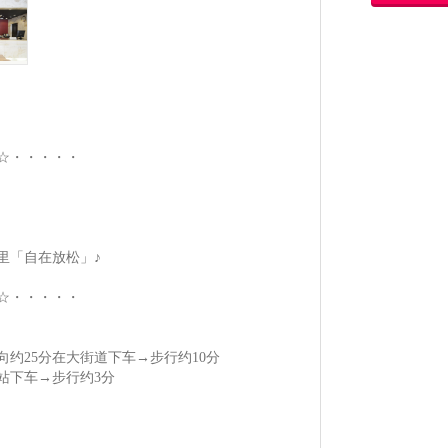
☆・・・・・
里「自在放松」♪
☆・・・・・
约25分在大街道下车→步行约10分
站下车→步行约3分