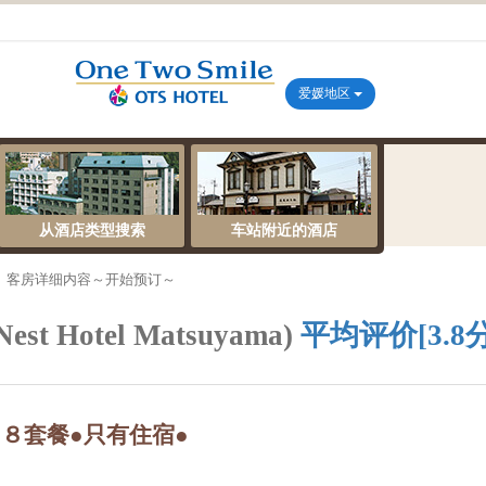
爱媛地区
从酒店类型搜索
车站附近的酒店
、客房详细内容～开始预订～
t Hotel Matsuyama)
平均评价[3.8
８套餐●只有住宿●