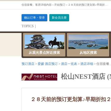
住宿套餐、客房详细内容～开始预订～２８天前的预订更划算♪早期折扣２８套餐●只有住宿●【中双人房（吸烟）】
确认订单・登录
新会员注册
TOPICS｜
伺服器維護公告
从观光景点附近搜索
从地区搜索
预订酒店
爱媛 酒店预订
酒店一览表
酒店详细
住宿套餐
松山NEST酒店 (Nes
２８天前的预订更划算♪早期折扣２