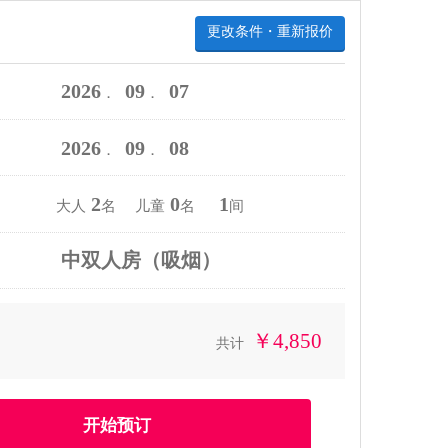
更改条件・重新报价
2026
09
07
．
．
2026
09
08
．
．
2
0
1
大人
名 儿童
名
间
中双人房（吸烟）
￥4,850
共计