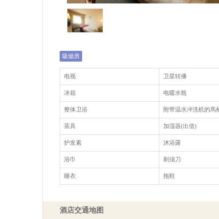
吸烟房
电视
卫星转播
冰箱
电暖水瓶
整体卫浴
附带温水冲洗机的馬
茶具
加湿器(出借)
护发素
沐浴露
浴巾
剃须刀
睡衣
拖鞋
酒店交通地图