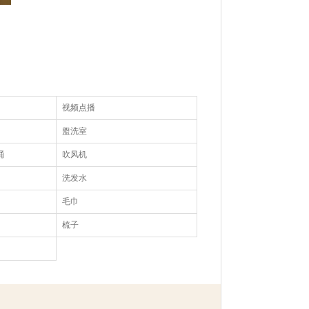
视频点播
盥洗室
桶
吹风机
洗发水
毛巾
梳子