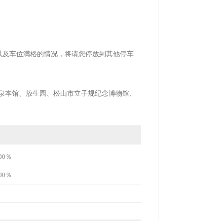
车等来访以及车位满格的情况，将请您停放到其他停车
泉本馆、放生园、松山市立子规纪念博物馆、
00％
00％