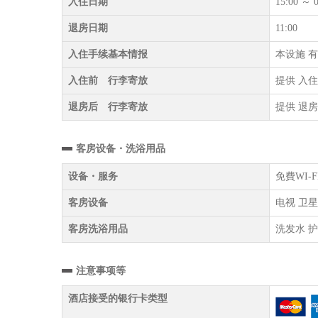
入住日期
15:00 ～ 0
退房日期
11:00
入住手续基本情报
本设施 有
入住前 行李寄放
提供 入
退房后 行李寄放
提供 退
客房设备・洗浴用品
设备・服务
免費WI-
客房设备
电视 卫星
客房洗浴用品
洗发水 护
注意事项等
酒店接受的银行卡类型