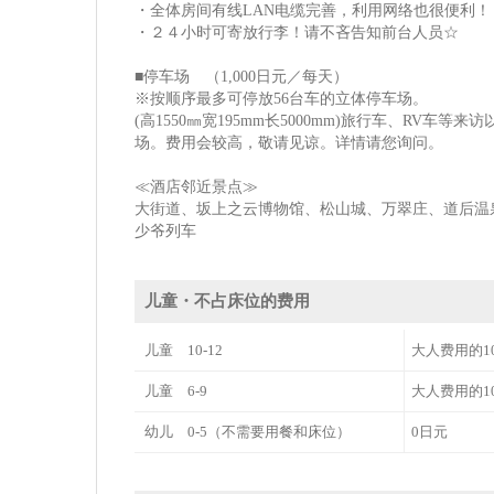
・全体房间有线LAN电缆完善，利用网络也很便利！
・２４小时可寄放行李！请不吝告知前台人员☆
■停车场 （1,000日元／每天）
※按顺序最多可停放56台车的立体停车场。
(高1550㎜宽195mm长5000mm)旅行车、RV
场。费用会较高，敬请见谅。详情请您询问。
≪酒店邻近景点≫
大街道、坂上之云博物馆、松山城、万翠庄、道后温
少爷列车
儿童・不占床位的费用
儿童 10-12
大人费用的1
儿童 6-9
大人费用的1
幼儿 0-5（不需要用餐和床位）
0日元