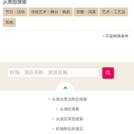
从类型搜索
节日・活动
传统艺术・舞台・戏剧
音樂・演講
艺术・工艺品
其他
× 不设种类条件
从观光景点附近搜索
从地区搜索
从酒店类型搜索
机场附近的酒店