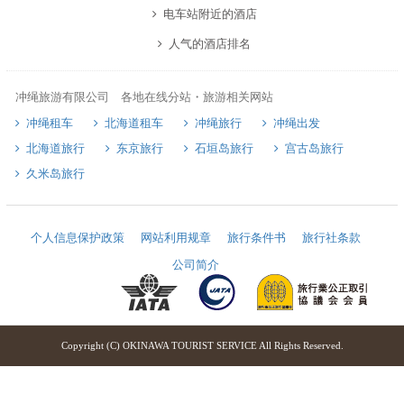
电车站附近的酒店
人气的酒店排名
冲绳旅游有限公司 各地在线分站・旅游相关网站
冲绳租车
北海道租车
冲绳旅行
冲绳出发
北海道旅行
东京旅行
石垣岛旅行
宫古岛旅行
久米岛旅行
个人信息保护政策
网站利用规章
旅行条件书
旅行社条款
公司简介
Copyright (C) OKINAWA TOURIST SERVICE All Rights Reserved.