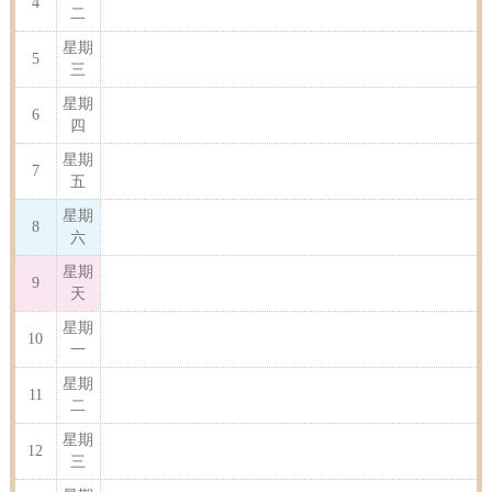
4
二
星期
5
三
星期
6
四
星期
7
五
星期
8
六
星期
9
天
星期
10
一
星期
11
二
星期
12
三