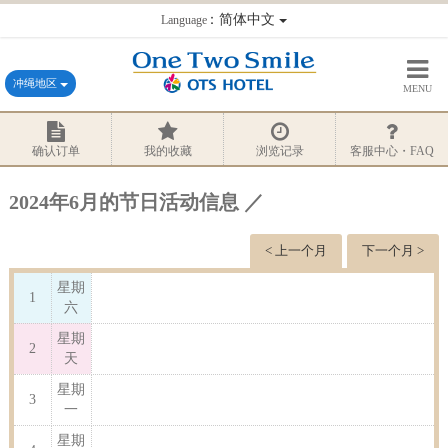
：简体中文
Language
冲绳地区
MENU
确认订单
我的收藏
浏览记录
客服中心・FAQ
2024年6月的节日活动信息 ／
< 上一个月
下一个月 >
星期
1
六
星期
2
天
星期
3
一
星期