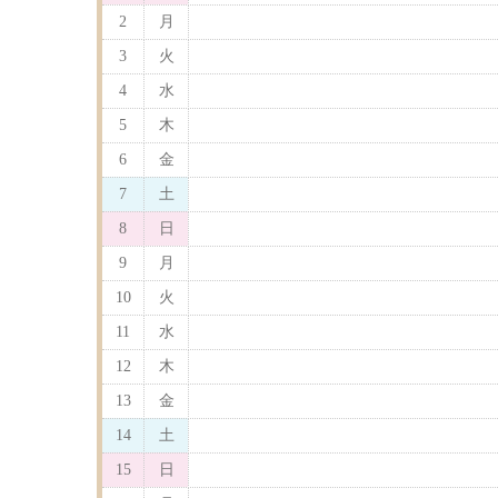
2
月
3
火
4
水
5
木
6
金
7
土
8
日
9
月
10
火
11
水
12
木
13
金
14
土
15
日