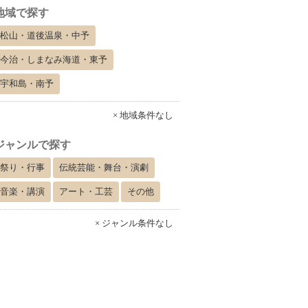
地域で探す
松山・道後温泉・中予
今治・しまなみ海道・東予
宇和島・南予
× 地域条件なし
ジャンルで探す
祭り・行事
伝統芸能・舞台・演劇
音楽・講演
アート・工芸
その他
× ジャンル条件なし