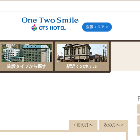
愛媛エリア
施設タイプから探す
駅近くのホテル
／
< 前の月へ
次の月へ >