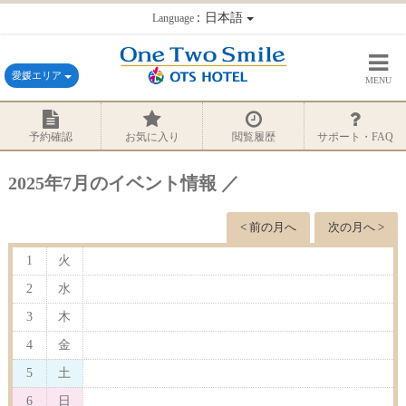
：日本語
Language
愛媛エリア
MENU
予約確認
お気に入り
閲覧履歴
サポート・FAQ
2025年7月のイベント情報 ／
< 前の月へ
次の月へ >
1
火
2
水
3
木
4
金
5
土
6
日