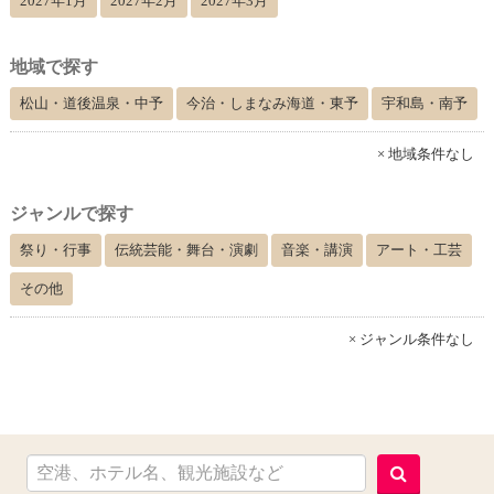
2027年1月
2027年2月
2027年3月
地域で探す
松山・道後温泉・中予
今治・しまなみ海道・東予
宇和島・南予
× 地域条件なし
ジャンルで探す
祭り・行事
伝統芸能・舞台・演劇
音楽・講演
アート・工芸
その他
× ジャンル条件なし