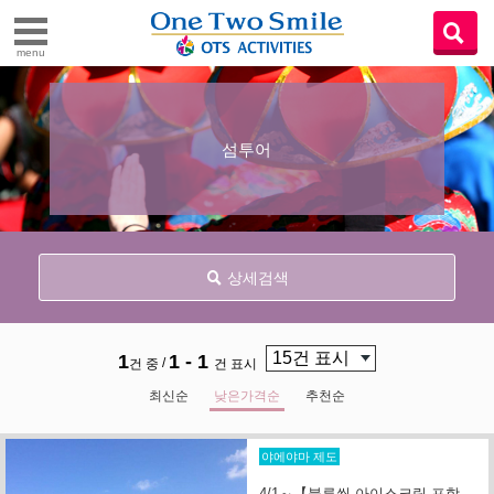
menu
섬투어
상세검색
1
1 - 1
/
건 중
건 표시
최신순
낮은가격순
추천순
야에야마 제도
4/1～【블루씰 아이스크림 포함