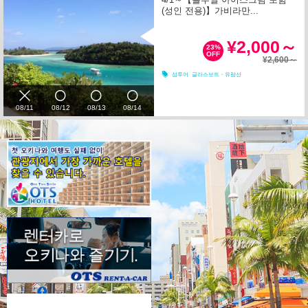
(성인 전용)】가비라만...
¥2,000～
23%
OFF
¥2,600～
섬투어
글라스보트・유람선
08/11
08/12
08/13
08/14