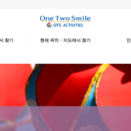
서 찾기
현재 위치・지도에서 찾기
인
변섬
기고