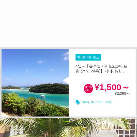
야에야마 제도
4/1～【블루씰 아이스크림 포
함 (성인 전용)】가비라만...
1시간 이내
소요시간
¥1,500～
31%
OFF
¥2,200～
08/08
08/09
08/10
08/11
섬투어
글라스보트・유람선