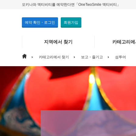
오키나와 액티비티를 예약한다면「OneTwoSmile 액티비티」
예약 확인・로그인
회원가입
지역에서 찾기
카테고리에
카테고리에서 찾기
보고・즐기고
섬투어
지역에서 찾기
카테고리에서 찾기
본섬
체험
그 외 주
보고・즐
기타
마린
맛집