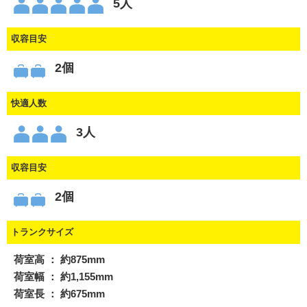
5人
収容目安
2個
快適人数
3人
収容目安
2個
トランクサイズ
荷室高 ： 約875mm
荷室幅 ： 約1,155mm
荷室長 ： 約675mm