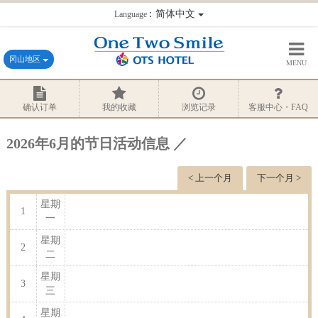
：简体中文
Language
冈山地区
MENU
确认订单
我的收藏
浏览记录
客服中心・FAQ
2026年6月的节日活动信息 ／
< 上一个月
下一个月 >
星期
1
一
星期
2
二
星期
3
三
星期