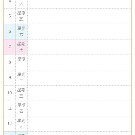
4
四
星期
5
五
星期
6
六
星期
7
天
星期
8
一
星期
9
二
星期
10
三
星期
11
四
星期
12
五