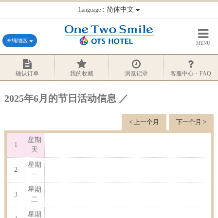
：简体中文
Language
冲绳地区
MENU
确认订单
我的收藏
浏览记录
客服中心・FAQ
2025年6月的节日活动信息 ／
< 上一个月
下一个月 >
星期
1
天
星期
2
一
星期
3
二
星期