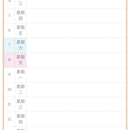
4
三
星期
5
四
星期
6
五
星期
7
六
星期
8
天
星期
9
一
星期
10
二
星期
11
三
星期
12
四