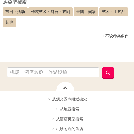
从类型搜索
节日・活动
传统艺术・舞台・戏剧
音樂・演講
艺术・工艺品
其他
× 不设种类条件
从观光景点附近搜索
从地区搜索
从酒店类型搜索
机场附近的酒店