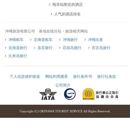
电车站附近的酒店
人气的酒店排名
冲绳旅游有限公司 各地在线分站・旅游相关网站
冲绳租车
北海道租车
冲绳旅行
冲绳出发
北海道旅行
东京旅行
石垣岛旅行
宫古岛旅行
久米岛旅行
个人信息保护政策
网站利用规章
旅行条件书
旅行社条款
公司简介
Copyright (C) OKINAWA TOURIST SERVICE All Rights Reserved.