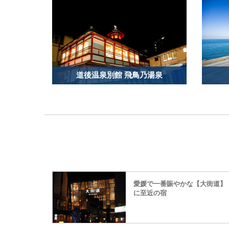
道後温泉別館 飛鳥乃湯泉
愛媛で一番賑やかな【大街道】
に至近の宿