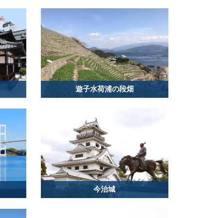
遊子水荷浦の段畑
今治城