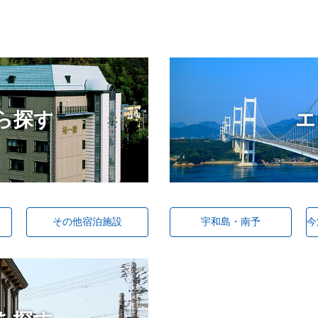
ら探す
エ
宇和島・南予
今