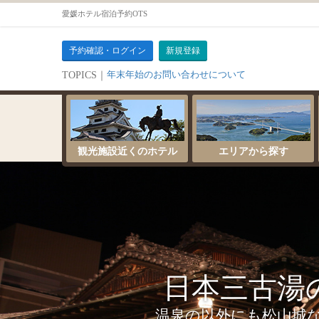
愛媛ホテル宿泊予約OTS
予約確認・ログイン
新規登録
年末年始のお問い合わせについて
TOPICS｜
サーバーメンテナンスのお知らせ
観光施設近くのホテル
エリアから探す
日本三古湯
温泉の以外にも松山城