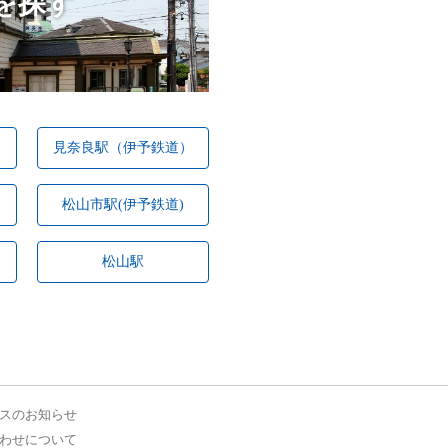
を探す
見奈良駅（伊予鉄道）
松山市駅(伊予鉄道)
松山駅
スのお知らせ
わせについて