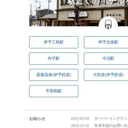
駅近くのホテル
伊予三島駅
伊予北条駅
内子駅
今治駅
道後温泉(伊予鉄道)
大街道(伊予鉄道)
宇和島駅
2025-02-03
サーバーメンテナン
お知らせ
2024-12-16
年末年始のお問い合