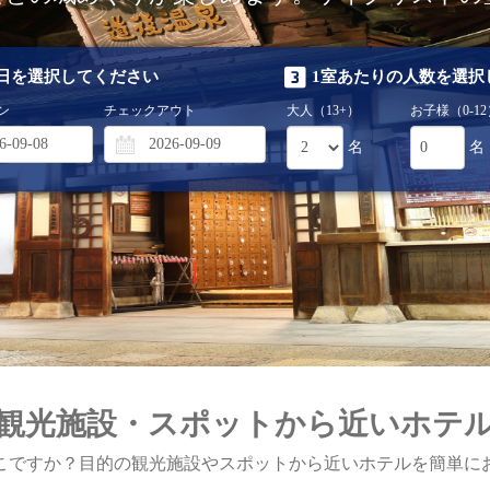
日を選択してください
1室あたりの人数を選択
ン
チェックアウト
大人（13+）
お子様（0-12
名
名
観光施設・スポットから近いホテ
こですか？目的の観光施設やスポットから近いホテルを簡単に