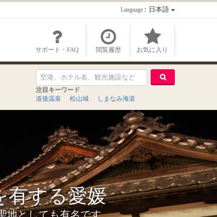
：日本語
Language
サポート・FAQ
閲覧履歴
お気に入り
注目キーワード
道後温泉
松山城
しまなみ海道
を有する愛媛
聖地としても有名です。