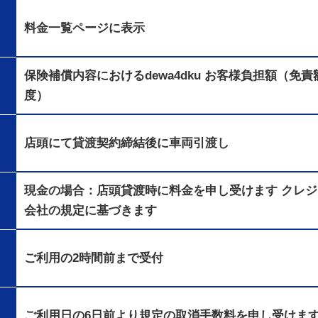
料金一覧ページ
に表示
保険補償内容における
dewa4dku
お客様負担額（免責
度）
店頭にて貸渡契約締結後に車両引渡し
現金の場合：店頭貸渡時に料金を申し受けます クレ
会社の規定に基づきます
ご利用の2時間前まで受付
ご利用日の6日前より規定の
取消手数料
を申し受けま