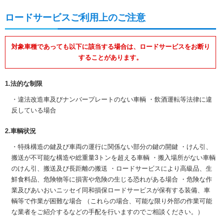
ロードサービスご利用上のご注意
対象車種であっても以下に該当する場合は、ロードサービスをお断り
することがあります。
1.法的な制限
・違法改造車及びナンバープレートのない車輌 ・飲酒運転等法律に違
反している場合
2.車輌状況
・特殊構造の鍵及び車両の運行に関係ない部分の鍵の開鍵 ・けん引、
搬送が不可能な構造や総重量3トンを超える車輌 ・搬入場所がない車輌
のけん引、搬送及び長距離の搬送 ・ロードサービスにより高級品、生
鮮食料品、危険物等に損害や危険の生じる恐れがある場合 ・危険な作
業及びあいおいニッセイ同和損保ロードサービスが保有する装備、車
輌等で作業が困難な場合 （これらの場合、可能な限り外部の作業可能
な業者をご紹介するなどの手配を行いますのでご相談ください。）