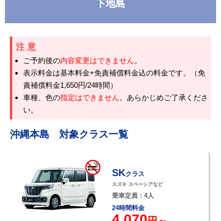
下地島
注意
ご予約後の
内容変更はできません
。
表示料金は基本料金+免責補償料金込の料金です。（免
責補償料金1,650円/24時間）
車種、色の
指定はできません
。あらかじめご了承くださ
い。
沖縄本島 対象クラス一覧
SK
クラス
スズキ スペーシアなど
乗車定員：4人
24時間料金
4,070
円～