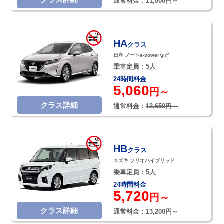
通常料金：
11,000円～
HA
クラス
日産 ノートe-powerなど
乗車定員：5人
24時間料金
5,060
円～
クラス詳細
通常料金：
12,650円～
HB
クラス
スズキ ソリオハイブリッド
乗車定員：5人
24時間料金
5,720
円～
クラス詳細
通常料金：
13,200円～