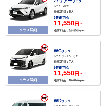
ハリアー
クラス
トヨタ ハリアー
乗車定員：5人
24時間料金
11,550
円～
クラス詳細
通常料金：
18,150円～
WC
クラス
トヨタ ヴォクシーなど
乗車定員：7人
24時間料金
11,550
円～
クラス詳細
通常料金：
26,950円～
WD
クラス