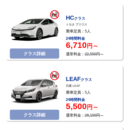
HC
クラス
トヨタ プリウス
乗車定員：5人
24時間料金
6,710
円～
クラス詳細
通常料金：
22,550円～
LEAF
クラス
日産 LEAF
乗車定員：5人
24時間料金
5,500
円～
クラス詳細
通常料金：
29,150円～