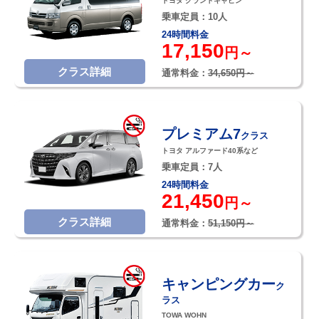
トヨタ グランドキャビン
乗車定員：10人
24時間料金
17,150
円～
クラス詳細
通常料金：
34,650円～
プレミアム7
クラス
トヨタ アルファード40系など
乗車定員：7人
24時間料金
21,450
円～
クラス詳細
通常料金：
51,150円～
キャンピングカー
ク
ラス
TOWA WOHN