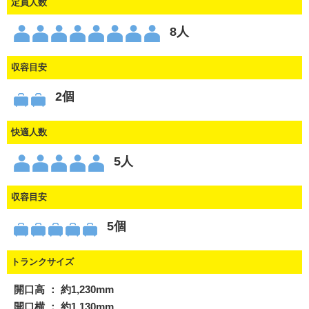
定員人数
8人
収容目安
2個
快適人数
5人
収容目安
5個
トランクサイズ
開口高 ： 約1,230mm
開口横 ： 約1,130mm