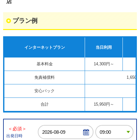
店
プラン例
インターネットプラン
当日利用
基本料金
14,300円～
免責補償料
1,650
安心パック
合計
15,950円～
＜必須＞
出発日時