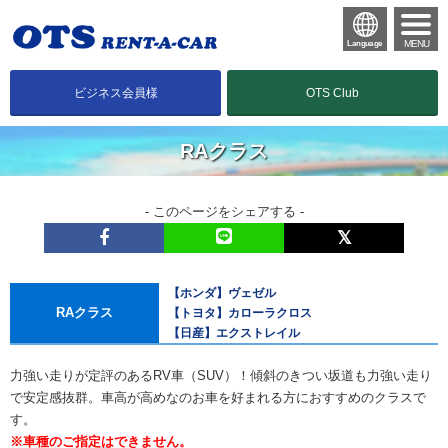
MENU
Language
ビジネス会員様
OTS Club
RAクラス
- このページをシェアする -
【ホンダ】ヴェゼル
RAクラス
【トヨタ】カローラクロス
【日産】エクストレイル
力強い走りが定評のあるRV車（SUV）！傾斜のきつい坂道も力強い走り
で安定感抜群。車高が高めなのお車を好まれる方におすすめのクラスで
す。
※車種のご指定はできません。